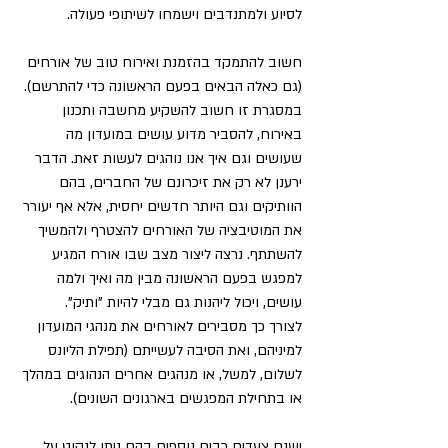
לסיוע ולמתנדבים וישמחו לשיתופי פעולה.
חשוב להתמקד בהזמנת ואירוח טוב של אורחים 
(גם כאלה הבאים בפעם הראשונה כדי להתרשם). 
במסגרת זו חשוב להשקיע מחשבה ותכנון 
באירוח, להסביר מדוע עושים במועדון מה 
שעושים וגם איך אנו נוהגים לעשות זאת. הדבר 
ירענן לא רק את זיכרונם של החברים, בהם 
הוותיקים וגם היותר חדשים יחסית, אלא אף יעורר 
את המוטיבציה של האורחים להצטרף ולהמשיך 
להשתתף. נרצה ליצור מצב שבו אורח המגיע 
למפגש בפעם הראשונה מבין מה ואיך ולמה 
עושים, ויכול ליהנות גם מבלי להיות "ותיק". 
לצורך כך מסבירים לאורחים את מנהגי המועדון 
למיניהם, ואת הסיבה לעשייתם (תפילת הליונס 
לשלום, למשל, או מנהגים אחרים הנהוגים במהלך 
או בתחילת המפגשים בארגונים השונים).
ישנם צעדים רבים נוספים בהם ניתן לנקוט על 