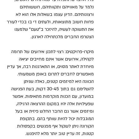
נלמד על מאווייהם ותקוותיהם, חששותיהם 
ורצונותיהם. הדיון עצמו בשאלות אלו הוא לא 
פחות חשוב מתוצאותיו, ולעתים די בו בכדי לעורר 
את התשוקה לעשיה, להיזכר ב"טעם" שלמענו 
הצטרפו החברים מלכתחילה לארגון.
מיקרו-פרויקטים: רצוי לתכנן אירועים של תרומה 
לקהילה, אירועים אשר אינם מחייבים יציאה 
מיוחדת לאתר מסוים, או התארגנות רבה, אך עדיין 
מאפשרים לחברים לתרום באופן משמעותי. 
הכוונה היא למיזמים קטנים, כאלה שניתן 
להשלימם גם בתוך 30-45 דקות, בעת הפגישה 
במועדון, עם הכנות מוקדמות מתאימות. אפשר 
שפעילויות אלה יהיו במקום ההרצאה הרגילה, 
ומיזמים אשר גם החבר החלש פיזית או בעל 
המוגבלות יכול להיות שותף בהם. בתקופת 
הקורונה ניתן לשקול אף מפגשים בקפסולות 
קטנות, זה עדיין טוב יותר מלא להיפגש.