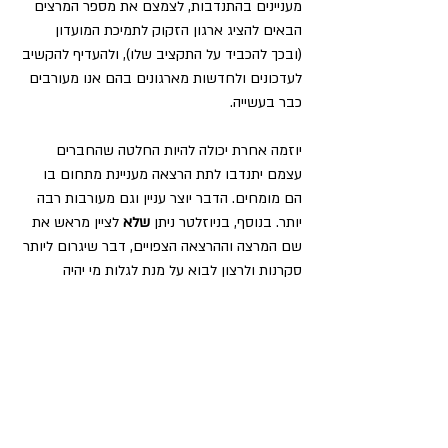
מעניינים בהתנדבות, לצמצם את מספר המרצים 
הבאים להציג ארגון הזקוק לתמיכת המועדון 
(ובכך להכביד על התקציב שלו), ולהעדיף להקשיב 
לעדכונים ולחדשות מארגונים בהם אנו מעורבים 
כבר בעשייה.
יוזמה אחרת יכולה להיות החלטה שהחברים 
עצמם יתנדבו לתת הרצאה מעניינת מתחום בו 
הם מומחים. הדבר יוצר עניין וגם מעורבות רבה 
יותר. בנוסף, בניוזלטר ניתן 
שלא 
לציין מראש את 
שם המרצה וההרצאה הצפויים, דבר שיגרום ליותר 
סקרנות ולרצון לבוא על מנת לגלות מי יהיה 
המרצה במפגש הקרוב.
הכנסת תחרויות ומשחקים למפגשים יכולה ליצור 
עניין וכייף, ויגבירו אף הם את הרצון וההשתתפות 
של החברים. מי לא אוהב לשחק? לא בכל מקרה 
או מפגש צריך להביא מרצה, או לדון בענייני היום 
ה"יבשים" יותר. בהחלט אפשר לשלב פעילויות 