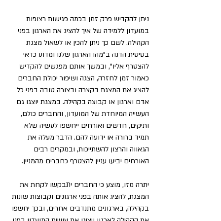
ניתן להקדיש פרק זמן בכמה פגישות רצופות 
במועדון ללמידה של איך להציג את הארגון בפני 
הקהילה. לשם כך ניתן להכין או לשאול מצגת 
בסיסית הדנה ב"מהו הארגון שלנו ומדוע כדאי 
להצטרף אליו", ובמשך אותם מפגשים להקדיש 
כאמור זמן לחזרה, הצגה ושיפור יכולת החברים 
להציג את המצגת בקצרה ובצורה טובה בפני כל 
אדם וארגון או קבוצה בקהילה. במצגת יוצגו גם 
העשייה המיוחדת של המועדון, והחברים כולם, 
ותיקים, חדשים ואורחים ייחשפו לעשיה שלא 
תמיד ברורה או ידועה להם. הדבר מעלה את 
הגאווה והרצון להשתייכות, ובמקרים רבים 
האורחים יביעו עניין להצטרף כחברים מהמניין.
יתרה מזו, מוצע כי החברים יתבקשו לקחת את 
המצגת, להציג אותה בפני ארגונים וקבוצות שונות 
בקהילה, בארגונים מתנדבים אחרים, ובכך יחשפו 
את הקהילה לארגון ויציגו את עשיית המועדון בפני 