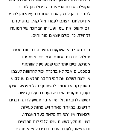
הקהילה. סדרת הרצאות כזו יכולה הן לתרום 
לחברים, הן לחזק את ביטחונם העצמי והן לשפר 
את יכולתם ורצונם לעמוד מול קהל. בנוסף, הם 
 גם יחשפו את שמו ועשייתו הברוכה של המועדון 
לקהילה. כך, כולם יוצאים מורווחים.
דבר נוסף הוא השקעת מחשבה בפיתוח מספר 
מסלולי חברות מגוונים וגמישים אשר יהיו 
אטרקטיביים יותר למי שמעוניין להשתתף 
במפגשים אבל לא בהכרח יכול להרשות לעצמו 
או ירצה לשלם את דמי החבר המלאים או לבוא 
באופן קבוע ומחויב להשתתף בכל מפגש. בעיקר 
כעת, בתקופת המגיפה העוברת עלינו, גישה 
גמישה לחברות ולדמי החבר תסייע לגיוס חברים 
חדשים, במיוחד מאחר ויש פחות פעילות 
ולכאורה אין "תמורה מלאה בעד האגרה".
רצוי ומומלץ לעשות שינוי לגבי לוח המרצים 
וההרצאות, לעודד את החברים למצוא מרצים 