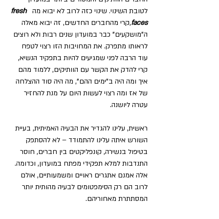
לטובת השינוי. שינוי כזה לרוב לא יבוא מה  
fresh 
faces
,קרי מהחברים החדשים, זה יבוא מאלה 
ה"מושקעים" כבר במועדון שנים רבות ולא רוצים 
לראותו מתפרק. את המחויבות הזו רצוי לטפח 
עוד הרבה לפני שמגיעים להיות בתפקיד הנשיא, 
קרי להדק את הקשר עם הוותיקים, ללמוד מהם 
איך ומה היה ב"ימים ההם", מה היה סוד ההצלחה 
של אז ומה רצוי לעשות היום על מנת להחזיר 
עטרה ליושנה.
ראשית, עלינו להגדיר את הבעיה האמיתית, בעיית 
השורש איתה עלינו להתמודד – לא להסתפק 
בטיפול בנשירה, קונפליקטים בין חברים, חוסר 
התנדבות למלא תפקידי מפתח במועדון, וכדומה. 
אלה אמנם אתגרים ראויים ומשמעותיים, אולם 
לרוב הם רק הסימפטומים לבעיה מהותית יותר 
המסתתרת מאחוריהם.