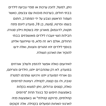
ניתן, למשל, להכין ערכות או ספרי צביעה לילדים 
בבתי חולים, בערכות מוכנות עם צבעים, כאשר 
העמוד הראשון נצבע על ידי המתנדב, חתום 
בשמו ופרטיו, (משה, בן 78, מועדון ליונס פתח 
תקווה, לדוגמא), מאורגן יפה בשקית ניילון סגורה. 
חבילות השי יועברו לילדים מאושפזים בבתי 
החולים, אולם ראו זה פלא, מי שייחשף אליהן 
בנוסף לילדים יהיו ההורים והצוות, ואלה ידעו 
להוקיר את הארגון השולח.
לאירועים כאלה אפשר להזמין ולשלב אורחים 
במועדון. לא רק שהחברים ייהנו, הילדים והוריהם, 
גם אורחי המועדון ייהנו וירגישו שתרמו למטרה 
טובה, ולו גם קטנה, לקהילה. רעיונות למיזמים 
כאלה, קטנים וגדולים, ניתן למצוא בקלות 
באמצעות חיפוש קל בגוגל תחת "מיזמים 
קהילתיים, פרויקט קהילתי" או באמצעות פניה 
לארגוני האחות הפועלים בקהילה. אלה זקוקים 