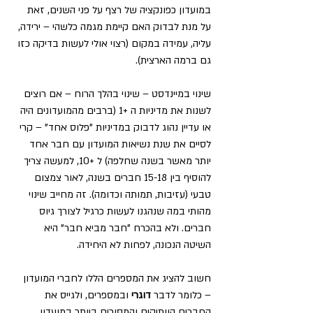
במועדון כפונקציה של רצף על פני השנים, זאת 
על מנת לבדוק האם קיימת מגמה כלשהי – ירידה, 
עליה, עמידה במקום (רצוי אולי לעשות בדיקה כזו 
גם ברמה הארצית).
שינוי במיינדסט – שינוי בהלך הרוח – אם רוצים 
לשנות את מדיניות ה +1 (ברבים מהמועדונים היה 
או עדיין נהוג לדבוק במדיניות "פלוס אחד" – קרי 
לסיים את שנת נשיאות המועדון עם חבר אחד 
יותר מאשר בשנה שחלפה) ל +10, למעשה צריך 
להוסיף בין 15-18 חברים בשנה, לאור צמצום 
טבעי (עזיבות, תמותה וכדומה). זה מחייב שינוי 
מהותי במה שנהגנו לעשות כרגיל לצורך גיוס 
חברים. ולא בהכרח "חבר מביא חבר" היא 
השיטה הנכונה, לפחות לא היחידה.
חשוב להציג את המספרים הללו לחברי המועדון 
– כלומר לדבר 
דוגרי
 ובמספרים, ולגייס את 
החברים הוותיקים והמסורים ביותר במועדון 