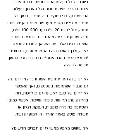
דיווח של כל פעילות התנדבותית, גם כזו אשר 
איננה בהכרח יושבת תחת דגל הארגון, פעילות 
הנרשמת על גבי פתקים בכל מפגש, בסוף כל 
מפגש מגרילים מספר מעטפות אשר בהן יש שובר 
מתנה, יכול להיות 20 ש"ח ועד 100-200 ש"ח, 
ובכל שבוע יהיו כמה מהחברים שזוכים בשוברי 
השי. שוברים אלה ניתן יהיה אף לתרום למטרה 
ראויה, ולכך ראוי שיהיה נוהג או מסורת, בבחינת 
"שתי ציפורים במכה אחת": גם הוקרה וגם המשך 
תרומה לקהילה.
לא רק שזה נותן תחושת הישג והכרה מיידיים, זה 
גם מגביר השתתפות במפגשים, ואף מאפשר 
לאורחים של פעם ראשונה גם כן לזכות, וזה 
בהחלט נותן תחושת סיפוק ושייכות. אפשר כמובן 
להסתפק בהוקרה פומבית, הענקת דגלון או 
תעודה, פוסט באתר הארגון או המועדון ועוד.
איך עושים מאמץ ממשי לגיוס חברים חדשים?