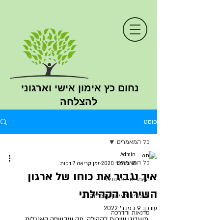
נחום כץ
אימון
אישי וארגוני
להצלחה
פוסט
כל המאמרים
Admin
כל המאמרים
18 בספט׳ 2020
זמן קריאה 7 דקות
איך נגביר את כוחו של ארגון
מאמרים לארגונים
השירות הקהילתי
מאמרים לאימון והצלחה
עודכן:
9 בפבר׳ 2022
סדנאות והדרכה
מועדוני שירות לקהילה, מה שבשפה האנגלית 