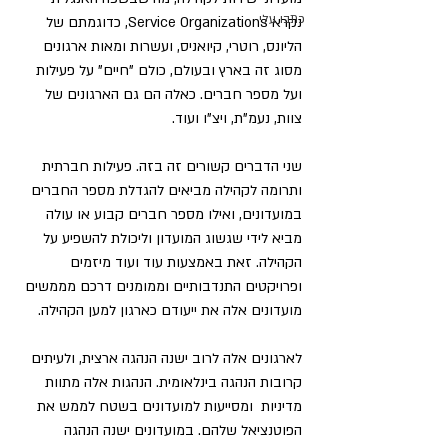
כתבו עלי
נקרא Service Organizations, כדוגמתם של 
הליונס, רוטרי, קיואניס, ועשרות ומאות ארגונים 
מסוג זה בארץ ובעולם, כולם "חיים" על פעילות 
ועל מספר חברים. כאלה הם גם הארגונים של 
צוות, נעמ"ת, ויצ"ו ועוד.
שני הדברים קשורים זה בזה. פעילות חברתית 
ותרומה לקהילה מביאים להגדלת מספר החברים 
במועדונים, ואילו מספר חברים קבוע או עולה 
מביא לידי שגשוג המועדון וליכולת להשפיע על 
הקהילה. זאת באמצעות עוד ועוד מיזמים 
ופרויקטים התנדבותיים וממומנים דרכם מממשים 
מועדונים אלה את ייעודם כארגון למען הקהילה.
לארגונים אלה לרוב ישנה הנהגה ארצית, ולעיתים 
קרובות הנהגה בינלאומית. הנהגות אלה מתוות 
מדיניות  ומסייעות למועדונים בשטח לממש את 
הפוטנציאל שלהם. במועדונים ישנה הנהגה 