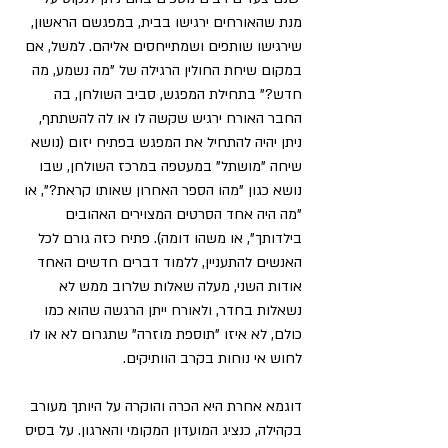
מנת שהאורחים ירגישו בבית, במפגשם הראשון, 
שירגישו שותפים ושמתייחסים אליהם. למשל, אם 
במקום שיחת החולין הרגילה של "מה נשמע, מה 
חדש?" בתחילת המפגש, סביב השולחן, בה 
החבר האורח ירגיש שקשה לו או לה להשתתף, 
ניתן יהיה להתחיל את המפגש בפתיח יזום (נושא 
שיחה "מושתל" במעטפה במרכז השולחן, שבו 
נושא כגון "מהו הספר האחרון שאותו קראת?", או 
"מה היה אחד הסרטים המצוירים האהובים 
בילדותך", או משהו דומה). פתיח כזה גורם לכל 
האנשים להתעניין, ללמוד דברים חדשים האחד 
אודות השני, מעלה שאלות שלרוב ממש לא 
נשאלות בחדר, ולאורח ייתן הרגשה שהוא כמו 
כולם, לא איזו "תוספת מוזרה" שתגרום לא או לו 
לחוש אי נוחות בקרב הוותיקים.
דוגמא אחרת היא הכרה והוקרה על היותך מעורב 
בקהילה, כנציג המועדון המקומי והארגון. על בסיס 