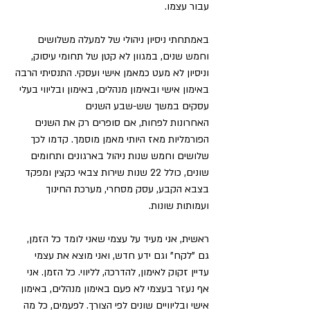
עבור עצמו.
באמתחתי ניסיון ניהולי של למעלה משלושים 
וחמש שנים, במגוון לא קטן של תחומי עיסוק, 
וניסיון לא מעט כמאמן אישי ועסקי. התנסיתי הרבה 
באימון אישי ובאימון מנהלים, באימון ובליווי בעלי 
עסקים במשך שש-שבע השנים 
האחרונות לפחות, אם סופרים רק את השנים 
הפורמליות מאז היותי מאמן מוסמך. קדמו לכך 
שלושים וחמש שנות ניהול בארגונים ותחומים 
שונים, כולל 22 שנות שירות צבאי כקצין ומפקד 
בצבא הקבע, עסק מסחרי, מערכת החינוך 
ועמותות שונות.
ראשית, אני מעיד על עצמי שאני לומד כל הזמן, 
גם "לקח" וגם ידע חדש, ואני מוצא את עצמי 
עדיין זקוק לאימון, להדרכה, לליווי. כל הזמן. אני 
אף נעזר בעצמי לא פעם באימון מנהלים, באימון 
אישי ובליוויים שונים לפי הצורך. לפעמים, כל מה 