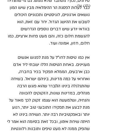
טירונים, נכון? מסתבר שלא ממש. גם מי שהצליח 
כתבו עלי
כבר לעלות לפסגת הר ההימלאיה מבין שיש המון 
נושאים ארגוניים, לוגיסטיים ותכנוניים היכולים 
לשבש את ההישג הגדול. יחד עם זאת, הוא 
בוודאי יודע שיש דברים נוספים הנדרשים 
להגשמת חלום כזה, והם מעט פחות ארציים, כמו 
חלום, חזון, אמונה ועוד.
אין כמו טיסות לחו"ל על מנת לפגוש אנשים 
מעניינים. באחת הטיסות הללו ישבתי ליד אדם 
כבן ארבעים, הממלא תפקיד בכיר בחברה, 
ואחראי על כמה מדינות, ביניהם ישראל. בשיחה 
שהתגלגלה בינינו התברר שהוא פוגש הרבה 
מנהלים, במדינות שונות, הזקוקים להכוונה 
והנחיה, ושלמעשה הוא עצמו זקוק לכך מאוד על 
מנת לבצע את תפקידו התובעני טוב יותר, רגוע 
יותר ובאפקטיביות רבה יותר. השיחה בינינו לא 
הייתה שיחת אימון, ובכל זאת בסיומה הוא אמר לי 
שהפיק ממנה לא מעט טיפים ותובנות רלוונטיות 