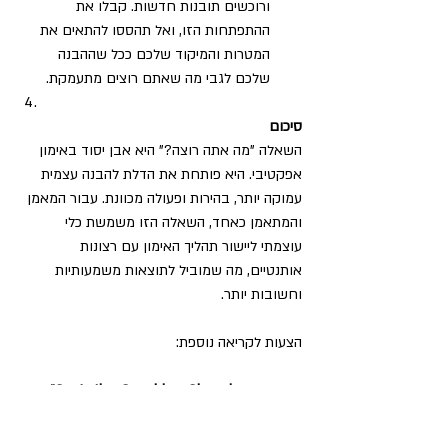
ורוכשים תובנות חדשות. קבלו את 
ההתפתחות הזו, ואל תהססו להתאים את 
המטרות והמיקוד שלכם ככל שההבנה 
שלכם לגבי מה שאתם רוצים מתעמקת.
סיכום
השאלה "מה אתה רוצה?" היא אבן יסוד באימון 
אפקטיבי. היא פותחת את הדלת להבנה עצמית 
עמוקה יותר, בהירות ופעולה מכוונת. עבור המאמן 
והמתאמן כאחד, השאלה הזו משמשת כלי 
עוצמתי ליישור תהליך האימון עם רצונות 
אותנטיים, מה שמוביל לתוצאות משמעותיות 
וחשובות יותר.
הצעות לקריאה נוספת:
"Co-Active Coaching: Changing 
Business, Transforming Lives"
 by 
Henry Kimsey-House, Karen Kimsey-