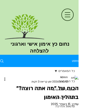
נחום כץ
אימון
אישי וארגוני
להצלחה
פוסט
כל המאמרים
Admin
כל המאמרים
12 באוג׳ 2024
זמן קריאה 3 דקות
הכוח של "מה אתה רוצה?"
מאמרים לארגונים
בתהליך האימון
מאמרים לאימון והצלחה
עודכן:
15 באפר׳ 2025
סדנאות והדרכה