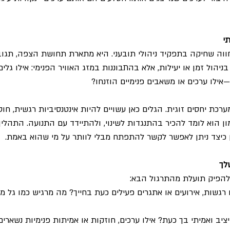
י
וה שחיקה בתפקיד ניהולי תובעני. היא מתארת תחושת הצפה, תגובת
ניהול זמן או יעילות, אלא בהתבוננות במזג האוויר הפנימי: אילו גלי
ילו ערכים או משאבים פנימיים הוזנחו?
רכת יחסים זוגית. הגלים כאן עשויים להיות אינטנסיביות רגשית, חוס
ן הוא לומד להכיר בהתנגדות לשינוי, ולהתיידד עם התנועה. התהליך
כיצד ניתן לאפשר לקשר להתפתח מבלי לוותר על מי שהוא באמת.
לך
 להפיק תועלת מהתרגול הבא:
ו רגשות, אירועים או אתגרים פעילים כעת בחייך? מה מרגיש כמו גל מ
ציב ואמיתי בך כעת? אילו ערכים, חוזקות או אמיתות פנימיות נשארים