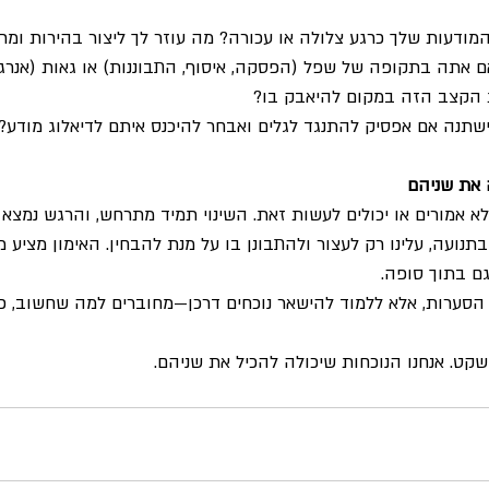
מודעות שלך כרגע צלולה או עכורה? מה עוזר לך ליצור בהירות ומרו
 אתה בתקופה של שפל (הפסקה, איסוף, התבוננות) או גאות (אנרגיה,
 הקצב הזה במקום להיאבק בו?
שתנה אם אפסיק להתנגד לגלים ואבחר להיכנס איתם לדיאלוג מודע?
 את שניהם
לא אמורים או יכולים לעשות זאת. השינוי תמיד מתרחש, והרגש נמצא 
בתנועה, עלינו רק לעצור ולהתבונן בו על מנת להבחין. האימון מציע מ
ם בתוך סופה.
 הסערות, אלא ללמוד להישאר נוכחים דרכן—מחוברים למה שחשוב, פ
השקט. אנחנו הנוכחות שיכולה להכיל את שניהם.