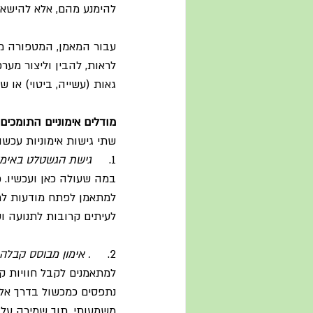
להימנע מהם, אלא להישאר
עבור המאמן, המטפורה מזכ
לראות, להבין וליצור מער
גאות (עשייה, ביטוי) או 
מודלים אימוניים התומכים
שתי גישות אימוניות עכש
1.     
גישת הגשטלט באימון
במה שעולה כאן ועכשיו. כמ
למתאמן לפתח מודעות לתח
לעיתים קרובות לתנועה ושי
2.     
. אימון מבוסס קבלה ומח
למתאמנים לקבל חוויות ק
נתפסים כמכשול בדרך אלא
משמעותי, תוך שמירה על ח