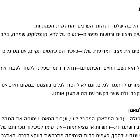
 הליבה שלנו—הזהות, הערכים והחוזקות העמוקות.
ים חיצוניים ורגשות פנימיים—רגעים של לחץ, קונפליקט, שמחה, בלבול
ים את מצב המודעות שלנו—כאשר הם שקטים ונקיים, אנו מסוגלים 
 היא קצב החיים והשתנותם—תהליך דינמי שעלינו ללמוד לעבוד איתו
ורים להתנגד לגלים. וגם לא להפוך לגלים בעצמנו. במקום זאת, אנו מ
לקצב, ולהישאר בקשר עם מה שמעגן אותנו.
מאמן
ולה—עבור המתאמן המקבל ליווי, ועבור המאמן שמנחה את התהליך
ין שתנודות—רגשיות או מציאותיות—אינן סימן לכישלון. נוכחותם של ג
תבש. להפך, פעמים רבות הצמיחה מתרחשת דווקא דרכם. האתגר ה