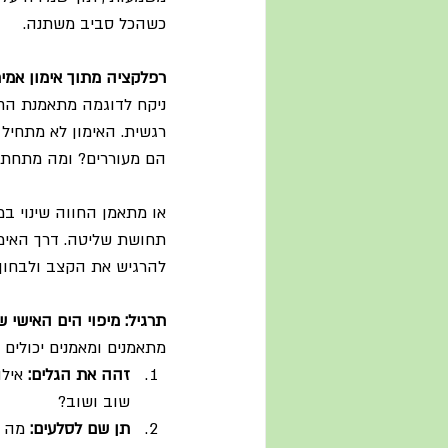
כשהכל סביב משתנה.
רפלקציה מתוך אימון אמית
ניקח לדוגמה מתאמנת החו
רגשית. האימון לא מתחיל ב
הם מעוררים? ומה מתחת—א
או מתאמן החווה שינוי במע
תחושת שליטה. דרך האימו
להרגיש את הקצב ולבחון 
תרגיל: מיפוי הים האישי ש
מתאמנים ומאמנים יכולים
זהה את הגלים:
 איל
שוב ושוב?
תן שם לסלעים:
 מה י