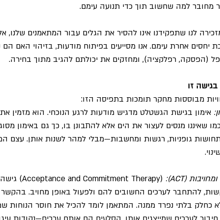
 מחובר למה שחשוב תוך כדי תנועה עימם.
ירה לנו שתפקידנו אינו להסיר את הגלים עבור המתאמנים שלנו, אל
כת יחסים אחרת עימם. אנו מסייעים בפיתוח מודעות, בזיהוי האם הם
שפל (הפסקה, רפלקציה), ומחזקים את יכולתם להגיב מתוך בחירה.
 בגישה זו
וויות מבוססות מחקר תומכות בתפיסה הזו:
:
 אימון בגישת הגשטלט מדגיש מודעות לרגע הנוכחי. הוא מזמין א
ו שאיננו מנסים לעצור את הים אלא להתבונן בו, כך גם באימון מסוג 
ושות גופניות, רגשות ומחשבות—מבלי למהר לשנות אותן. עצם המו
נוי.
ויבות (ACT):
 (Commitment Therapy
שות, להתחבר לערכים החשובים להם ולפעול באופן מחויב. בהקשר זה
 כחלק בלתי נפרד ממנה. המתאמן לומד להכיל את חוסר הנוחות שמת
יבור לערכים שמייצגים אותו. הסלעים הם אותם ערכים—נקודות עיגון 