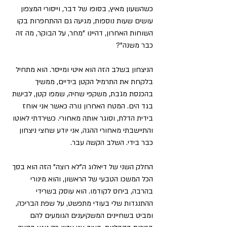
כשהשעון מאיץ, בסופו של דבר, וייסורי המצפון 
עושים שעות נוספות, מגיעה גם ההתחפרות בקו 
השוחות האחרון, דהיינו "מחר, על הבוקר, מה זה 
כבר משנה"?
הניצחון בשלב הזה הוא איטי ומייסר. הוא מתחיל 
בלקחת את התרמיל הקטן בידיים, ממשיך 
בהכנסת מגבת, משקפי שחיה, שמפו קטן, לבישת 
בגד הים. המטח האחרון נורה כאשר אני אוחז 
בידית הדלת, וסוגר אותה מאחורי. כשירדתי לאוטו 
והתיישבתי מאחורי ההגה, אני יודע שחצי ניצחון 
כבר בידי. השלב הקשה עבר.
החלק השני של דיאלוג ה"לא רוצה" הזה הוא בסך 
הכל המשכו הטבעי של הראשון, והוא מינורי 
בהרבה, ביחס לקודמו. הוא עוסק בשרידי 
ההתנגדות שלי בעודי מתפשט, על שפת הבריכה, 
ומביט בשחיינים המשקיענים הגומעים להם 