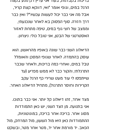
בריכות בקבלנות, בעוד אני עדיין רק נוגע בקצה 
הרגל במים, וגופי אומר "ואי, דווקא קצת קריר, 
אבל מה אני כבר יכול לעשות עכשיו"? ואין כבר 
דרך חזרה. סוף הפסוק בא לאחר שנכנעתי, 
וממצב של חצי גוף במים, טיפה מתחת לאזור 
האסטרטגי של הבטן, אני טובל כולי. ניצחון.
הדיאלוג השני כבר שונה באופיו מהראשון. הוא 
עוסק בהתמדה. לאחר שגופי המסכן והאומלל 
טבל במים, ואחרי כמה בריכות, ולאחר שכבר 
התרגלתי, והקור כבר לא ממש מפריע (עד 
שייתפסו לי עוד מעט שרירי כף הרגל עקב 
הקרירות וחוסר התרגול), מתחיל הדיאלוג האחר.
מצד אחד, זהו דיאלוג קל יותר. אני כבר בתוכו. 
אני בתנועה. מן הצד השני, יש כאן התמודדות 
מסוג אחר. בריכה אחר בריכה, במונוטוניות, 
ההתמודדות כאן היא מול השעון, מול המרחק, מול 
הכאב. יד מורמת אחר יד, מטר אחר מטר, ובשקט 