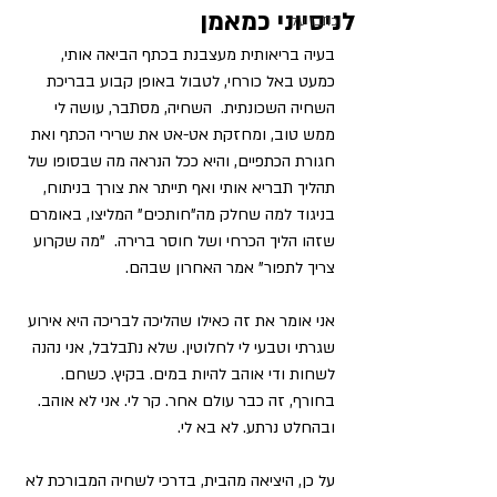
לניסיוני כמאמן
כתבו עלי
בעיה בריאותית מעצבנת בכתף הביאה אותי, 
כמעט באל כורחי, לטבול באופן קבוע בבריכת 
השחיה השכונתית.  השחיה, מסתבר, עושה לי 
ממש טוב, ומחזקת אט-אט את שרירי הכתף ואת 
חגורת הכתפיים, והיא ככל הנראה מה שבסופו של 
תהליך תבריא אותי ואף תייתר את צורך בניתוח, 
בניגוד למה שחלק מה"חותכים" המליצו, באומרם 
שזהו הליך הכרחי ושל חוסר ברירה.  "מה שקרוע 
צריך לתפור" אמר האחרון שבהם.
אני אומר את זה כאילו שהליכה לבריכה היא אירוע 
שגרתי וטבעי לי לחלוטין. שלא נתבלבל, אני נהנה 
לשחות ודי אוהב להיות במים. בקיץ. כשחם. 
בחורף, זה כבר עולם אחר. קר לי. אני לא אוהב. 
ובהחלט נרתע. לא בא לי.
על כן, היציאה מהבית, בדרכי לשחיה המבורכת לא 