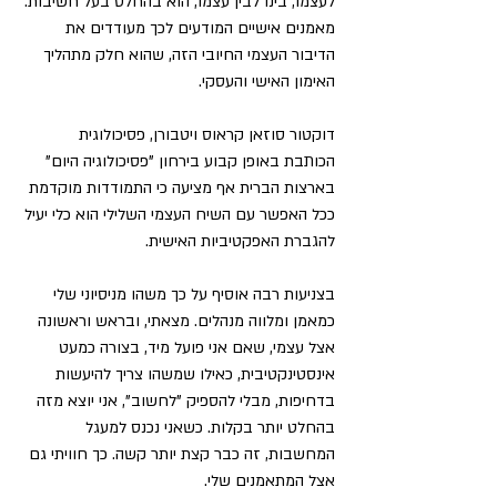
לעצמו, בינו לבין עצמו, הוא בהחלט בעל חשיבות. 
מאמנים אישיים המודעים לכך מעודדים את 
הדיבור העצמי החיובי הזה, שהוא חלק מתהליך 
האימון האישי והעסקי.  
דוקטור סוזאן קראוס ויטבורן, פסיכולוגית 
הכותבת באופן קבוע בירחון "פסיכולוגיה היום" 
בארצות הברית אף מציעה כי התמודדות מוקדמת 
ככל האפשר עם השיח העצמי השלילי הוא כלי יעיל 
להגברת האפקטיביות האישית.
בצניעות רבה אוסיף על כך משהו מניסיוני שלי 
כמאמן ומלווה מנהלים. מצאתי, ובראש וראשונה 
אצל עצמי, שאם אני פועל מיד, בצורה כמעט 
אינסטינקטיבית, כאילו שמשהו צריך להיעשות 
בדחיפות, מבלי להספיק "לחשוב", אני יוצא מזה 
בהחלט יותר בקלות. כשאני נכנס למעגל 
המחשבות, זה כבר קצת יותר קשה. כך חוויתי גם 
אצל המתאמנים שלי.