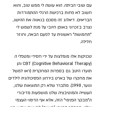
עם שובי הביתה. הוא עושה לי ממש טוב, והוא 
חשוב לא פחות ברכישת הרגלי ההתמודדות 
הבריאים. דיאלוג זה מסכם בגאווה את ההישג, 
נצרב בזכרוני באופן חיובי על מנת לשמש לי 
"תחמושת" ראשונית עד לפעם הבאה, וחוזר 
חלילה.
טכניקות אלו מומלצות על ידי חסידי ומטפלי ה 
CBT (Cognitive Behavioral Therapy) והן 
תועדו היטב גם בספרות המחקרית (ראו למשל 
את מחקרו של בארט בירחון הפסיכולוגיה לילדים 
ונוער, 1998). מתברר שלא רק התוצאות שלנו, 
העשייה והמוטיבציה שלנו מושפעות מדיבורי 
ה"מבקר הפנימי" הזה, אלא אף הדימוי העצמי 
שלנו. המבקר הפנימי "חושב" למעשה שהוא מגן 
עלינו מפני כישלונות ואכזבות, שהרי אם אינך 
מנסה דבר מה, אינך יכול להיפגע ממנו, נכון? 
הבעיה היא שזה איננו מנגנון רציונאלי וגם לא 