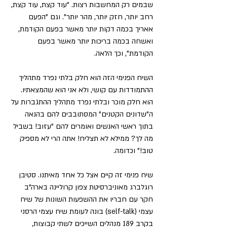
שבמים רק המחשבות רצות. "עוד קצת, עוד קצת, 
רחב יותר, חזק יותר, מהר יותר". וגם "הפעם 
אאריך בכמה דקות יותר מאשר בפעם הקודמת, 
ואשחה בכמה בריכות יותר מאשר בפעם 
הקודמת", וכך הלאה.
השיח הפנימי הזה הוא חלק בלתי נפרד מתהליך 
ההתמודדות עם קושי, ולא אני הוא שהמצאתיו. 
הוא חלק מוכר ובלתי נפרד מתהליך ההתגברות על 
ה"שדונים הקטנים" המסתובבים להם בהנאה 
בתוך ראשי האנשים ואומרים להם "עזוב! בשביל 
מה לך? ממילא לא תצליח! אתה הרי לא מספיק 
טוב!" וכדומה.
שיח פנימי זה קיים אצל כל אחד מאיתנו. סטיבן 
רוגלברג מאוניברסיטת צפון קרוליינה בארה"ב 
חקר עם חבריו את ההשפעות השונות של שיח 
עצמי (self-talk) בונה לעומת שיח עצמי הרסני 
בקרב 189 מנהלים השייכים לשתי קבוצות, 