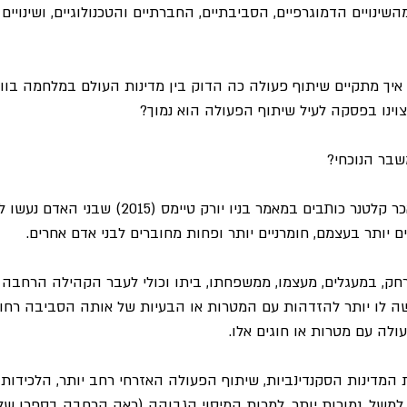
ינויים הדמוגרפיים, הסביבתיים, החברתיים והטכנולוגיים, ושינויים 
יך מתקיים שיתוף פעולה כה הדוק בין מדינות העולם במלחמה בוויר
ינו בפסקה לעיל שיתוף הפעולה הוא נמוך?
שבר הנוכחי?
הפסיכולוגים פול פיפ ודאכר קלטנר כותבים במאמר בניו יורק טיימס (
ם יותר בעצמם, חומרניים יותר ופחות מחוברים לבני אדם אחרים. 
ק, במעגלים, מעצמו, ממשפחתו, ביתו וכולי לעבר הקהילה הרחבה יו
שה לו יותר להזדהות עם המטרות או הבעיות של אותה הסביבה רחוקה
לה עם מטרות או חוגים אלו.
ת המדינות הסקנדינביות, שיתוף הפעולה האזרחי רחב יותר, הלכידו
 למשל, נמוכות יותר, למרות המיסוי הגבוהה (ראה הרחבה בספרו של א