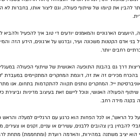
תר להבין את קיומו של שיתוף פעולה, וגם ליצור אותו, בחברות לא הו
ית.
 היועצים הארגוניים והמאמנים יודעים די טוב איך להפעיל ולהביא לי
 בני אדם הקטנות משכונה ועיר, ובדגש על ארגונים, הידע הזה והמיו
תיים רחבים יותר.
יצות דרך גם בהבנת התופעה האנושית של שיתוף הפעולה במעגלים 
 בהכרח מכירים זה את זה, דוגמת המחקרים המתקיימים במעבדת "
Human Nature ) באוניברסיטת ייל. המחקרים נותנים תקווה להתקדמות בתחום. אנו מ
 שיתוף הפעולה האנושי, ונוכל ליישם זאת בעיצוב מדיניות וביצירת כ
 בקנה מידה רחב.
ל כל הראש", או לכל הפחות הוא כרגע עם הרגליים למעלה והראש כ
 להבחין בין צהובים ללבנים, עשירים או עניים, זקנים או צעירים, מש
י הוא יציב משתנה במהירות, והאדמה רועדת (ומתחממת) מתחת לרגלי