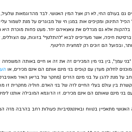
ם גם בעולם החי, לא רק אצל המין האנושי. לבד מהדוגמאות שלעיל, א
הפיל התינוק ומקיפים אות במגן חי של מבוגרים על מנת לשמור עליו 
בלהקות אלא גם מגדלים את צאצאיהם יחד. מעט פחות מוכרת היא ת
יברסיטת חיפה, אשר מעדיפים לבוא "להתלטף" בזוגות, עם הצוללים, 
ותר, ובפועל הם זוכים רק למחצית הליטוף.
בני עמך", בין בני מין המכירים זה את זה או חיים באותה המשפחה א
כנים לחלוק מעדן עם קופים בני מינם אותם הם אינם מכירים, או 
העו
ב על מנת להגן על בני מינם הזרים (מחקר של בריאן האיר מאוניברס
רת בין עולם בעלי החיים לזה של בני האדם. חוליה מחקרית זו מוכ
בני מינם שאותם הם אינם מכירים. זו הדוגמא המובילה אותנו לימינו 
 האנושי מתאפיין בטווח ובאינטנסיביות פעולות רחב בהרבה מזה המ