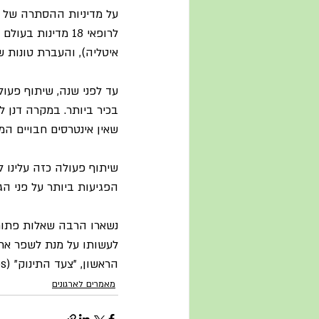
על מדיניות ההסתרה של ה
לרופאי 18 מדינו
איטליה), והעברת טונות ש
עד לפני שנה, שיתוף פעול
בכיר ביותר. במקרה דנן ל
שאין אינטרסים חבויים ה
שיתוף פעולה כזה עלינו 
הפגיעות ביותר על פני הג
נשארו הרבה שאלות פתוחו
לעשותו על מנת לשפר את ש
הראשון, "צעד התינוק" (baby steps) בו ננקוט, כל אחד מאיתנו, מחר בבוקר.
מאמרים לארגונים