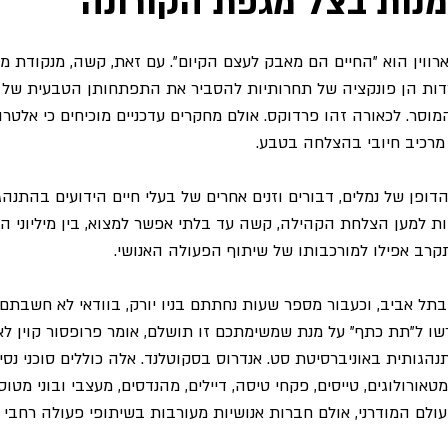
נות בצל מגפת הקורונה
ווין הוא "החיים הם מאבק לעצם הקיום". עם זאת, קשה, מנקודת מבט
דות הן פונקציה של תחרותיות להסביר את התפתחותן הטבעית של ה
וסר. לכאורה זהו פרדוקס. אולם מחקרים עדכניים מוכיחים כי אלטרוא
מרכיב חיובי בהצלחה בטבע.
דופן של נמלים, דבורים וזנים אחרים של בעלי חיים הידועים בהתנ
ות למען הצלחת הקהילה, קשה עד בלתי אפשר למצוא, בין מיליוני הז
קרב אפילו למורכבותו של שיתוף הפעולה האנושי.  
ל אביב, וכעבור מספר שעות נחתתם בניו יורק, בוודאי לא חשבתם ע
דרשו ל"תת כתף" על מנת שמשימתכם זו תושלם, אומר פרופסור קוין ל
תנהגותית באוניברסיטת סט. אנדרוס בסקוטלנד. אלה כוללים סוכני נסיע
ורולוגים, טייסים, פקחי טיסה, דיילים, מהנדסים, מעצבי ובוני מטוסי
עולם המודרני, אולם חברות אנושיות מעורבות בשיתופי פעולה רחבי 