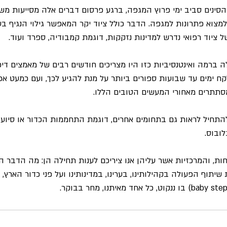
סינים סביב ימי פרוץ המגפה, ברגע פרסום דברים אלה מסייעות משל
ת בעולם למצוא פתרונות למגפה. הדבר כולל ציוד יקר המאפשר גילוי הנגיף
ל ציוד רפואי נדרש למדינות נזקקות, דוגמת קמבודיה, ספרד ועוד.
ה ברמה ואינטנסיביות כזו היו מצריכים חודשים רבים של מאמצים דיפ
קח ימים עד שבועות ספורים ביותר על מנת להגיע לכך, ועם כמעט אפ
מסתתרים מאחורי המעשים הטובים הללו.
להתחיל לראות גם בתחומים אחרים, דוגמת התחממות הכדור או סיוע ל
לובוס.
ת, והמרכזיות אשר עליהן אנו ציריכם לענות תחילה הן: מה הדבר הב
יתוף הפעולה בקהילותינו, בערינו, במדינותינו ועל פני כדור הארץ,