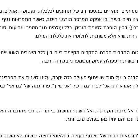
מעותיים ומהירים במספר רב של תחומים (כלכלה, תעסוקה, אקלים, מד
ואנו חיים בעידן בו אפקט הפרפר מורגש היטב, כאשר התפרצות נגיף 
כרע) בסין הופכת לסופת הוריקן כלל עולמית תוך מספר שבועות, סו
ירות שיא אלא משתקת לחלוטין את כלכלת העולם.
ת ההדדית חסרת התקדים הקיימת כיום בין כלל היצורים האנושיים ע
 בשיתוף פעולה עמוק ומשמעותי בגזרה רחבה.
הבנה כי על מנת ששיתוף פעולה כזה יקרה, עלינו לשנות את הפרדי
ה אקרא "רק אני" לפרדיגמה של "אני שייך", פרדיגמה של "גם אני" וב
ר אל מגפת הקורונה, ואל השינוי החשוב ביותר הנדרש מהחברה האנו
ו ונכדיהם יחיו כאן בעולם טוב יותר.
וגמאות רבות של שיתוף פעולה בינלאומי וחוצה יבשות. לא משנה כ