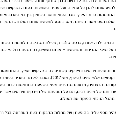
לפני 28 שנים עמדה על במת האו"ם ילדה בת 12 בשם סברן סוזוקי ונתנה שיעור ל
 להניע אותם להגן על עתידה ועל עתיד האנושות, בעודה מבקשת שינ
התחממות כדור הארץ, כנגד העוני וחוסר השוויון בין בני האדם. נאומ
 אולם מעט מאוד השתנה מאז בנוגע לנושאים אותם העלתה. ההפך הו
ה.
הבמה ילדה אחרת, גרטה טונברג, פעילת הסביבה הלוחמנית השוודי
ל נציגי המדינות, והנושאים – אותם נושאים, רק הזעם גדול פי כמה
וב.
 והופעת וירוסים וחיידקים קשורים זה בזה קשר אמיץ. ההתחממות מ
וחיידקים אשר היו רדומים וקפואים אלפי שנים (הארץ, מאי 2017). מעבר לאתגר
ורונה הרצחנית, מדענים מזהירים מפני השפעת התחממות כדור האר
שרדותם של מינים רבים, וגם על הופעתם של חיידקים ווירוסים אשר יפ
מהגל הנוכחי הפוקד את העולם.
זהיר מפני עליה בהופעתן של מחלות מדבקות בעת האחרונה בכל רחב