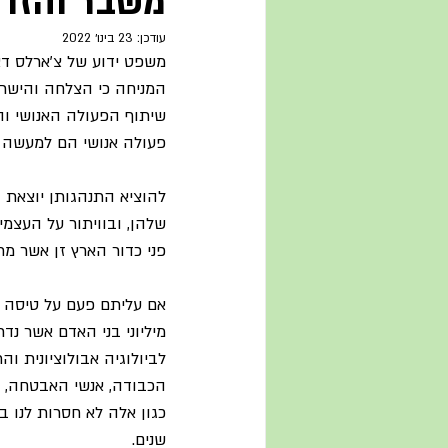
משבר והזדמ
עודכן:
23 בינו׳ 2022
משפט ידוע של צ'ארלס דאר
המניחה כי הצלחה והישר
שיתוף הפעולה האנושי והמ
פעולה אנושי הם למעשה 
להוציא התנהגותן יוצאת ה
שלהן, ובוויתור על העצמי
פני כדור הארץ זן אשר מת
אם עליתם פעם על טיסה בת
מיליוני בני האדם אשר נ
לביולוגיה אבולוציונית וה
הכבודה, אנשי האבטחה, מטא
כגון אלה לא חסרות לנו ב
שנים.