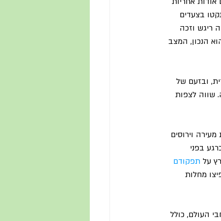
בכירי העולם אודות אחריות 
קטו בצעדים 
ה ריגש וזכה 
א הנכון, המצב 
ת, ובזעם של 
. שווה לצפות 
עירה וירוסים 
 האדיר העומד כרגע בפני 
ץ על 
תפקודם 
יצו מחלות 
י העולם, כולל 