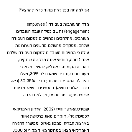
אז למה זה בכל זאת מאוד כדאי להאציל?
מדד המעורבות בעבודה (employee 
engagement) נחשב כמידה שבה העובדים 
מעורבים, מתלהבים ומחוייבים למקום העבודה 
שלהם. מסקרים מהעולם מהשנים האחרונות 
עולה כי מחויבות העובדים למקום העבודה שלהם 
אינה גבוהה, בוודאי איננה מרקיעה שחקים, 
בהרבה מקומות. באנגליה, למשל נמצא כי 
מעורבות העובדים שואפת לכ 30%, ואילו 
בארה"ב המספר דומה ונע סביב 30-35% (ראה 
סקרי גאלופ בנושא). המספרים בשאר מדינות 
אירופה מעט יותר טובים, אך לא בהרבה.
שמידט,הארטר והייז (2002, הירחון האמריקאי 
לפסיכולוגיה), חוקרים מאוניברסיטת איווה 
בארצות הברית, ממכון גאלופ וממשרד ההגירה 
האמריקאי מצאו במחקר מאוד מקיף (כ 8000 