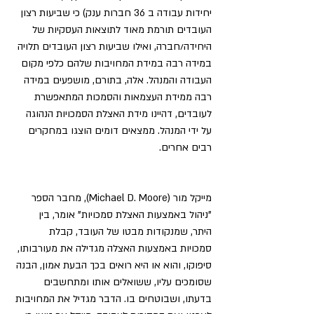
יחידות עבודה ב 36 חברות ענק) כי שביעות רצון 
העובדים תורמת מאוד לתוצאות העסקיות של 
היחידה/חברה, ואילו שביעות רצון העובדים תלויה 
במידה רבה במידת המחויבות שלהם כלפי מקום 
העבודה והמנהל. אלה, בתורם, מושפעים במידה 
רבה ממידת העצמאות והסמכות המתאפשרת 
לעובדים, דהיינו מידת האצלת הסמכויות הנהוגה 
על ידי המנהל. ממצאים דומים הוצגו במחקרים 
רבים אחרים.
מייקל מור (Michael D. Moore), מחבר הספר 
"ניהול באמצעות האצלת סמכויות" אומר, בין 
היתר, שמנקודות מבטו של העובד, קבלת 
סמכויות באמצעות האצלה מגדילה את מעורבותו, 
סיפוקו, והוא או היא רואים בכך הבעת אמון, הבנה 
שסומכים עליו, ששואלים אותו ומתחשבים 
בדעתו, ושבוטחים בו. הדבר מגדיל את המחויבות 