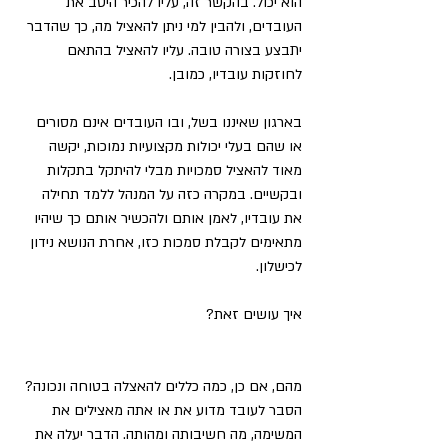
הוא יכול. בהקשר זה, עליו להכיר היטב את 
העובדים, ולהבין למי ניתן להאציל מה, כך שהדבר 
יתבצע בצורה טובה. עליו להאציל בהתאם 
לחוזקות עובדיו, כמובן.
בארגון שאיננו בשל, ובו העובדים אינם מסורים 
או שהם בעלי יכולות מקצועיות נמוכות, יקשה 
מאוד להאציל סמכויות מבלי להיתקל בתקלות 
ובקשיים. במקרה כזה על המנהל ללמד תחילה 
את עובדיו, לאמן אותם ולהכשיר אותם כך שיהיו 
מתאימים לקבלת סמכות כזו, אחרת הנושא נידון 
לכישלון.
איך עושים זאת?
מהם, אם כן, כמה כללים להאצלה בטוחה ונכונה? 
הסבר לעובד מדוע את או אתה מאצילים את 
המשימה, מה חשיבותה ומהותה. הדבר יעלה את 