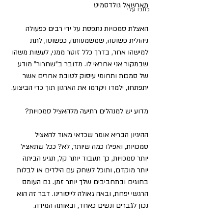
מארשאל גולדסמיט
כתבו עלי
האצלת סמכויות נתפסת על ידי רבים כפעולה 
ניהולית פשוטה, שמשמעותה, כפשוטו, לתת 
למישהו אחר, בדרך כלל זוטר ממני, לעשות משהו 
שבמקור אני אחראי לו. מדובר ב"שחרור" מודע 
של סמכות ותחומי עיסוק לטובת אחרים אשר 
יתפתחו, ילמדו ויקדמו את הארגון תוך כדי הביצוע.
מדוע יש למנהלים רתיעה מלהאציל סמכויות?
ההיגיון הבריא אומר שכדאי מאוד להאציל 
סמכויות, ואפילו כמה שיותר, לא? ככל שתאציל 
יותר סמכויות, כך תעבוד יותר קל, תגיע הביתה 
יותר מוקדם, ותוכל לשחק עם הילדים או לבלות 
בחוגים ובתחביבים שלך יותר זמן. גם העומס 
הרגשי יפחת, ובאה גאולה לייסורינו. דבר זה הוא 
נכון לגברים ונשים כאחד, ובאותה המידה.