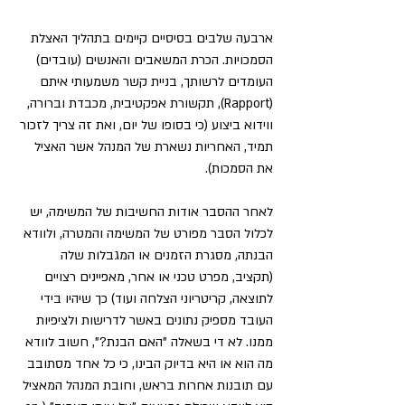
ארבעה שלבים בסיסיים קיימים בתהליך האצלת 
הסמכויות. הכרת המשאבים והאנשים (עובדים) 
העומדים לרשותך, בניית קשר משמעותי איתם 
(Rapport), תקשורת אפקטיבית, מכבדת וברורה, 
ווידוא ביצוע (כי בסופו של יום, ואת זה צריך לזכור 
תמיד, האחריות נשארת של המנהל אשר האציל 
את הסמכות).
לאחר ההסבר אודות החשיבות של המשימה, יש 
לכלול הסבר מפורט של המשימה והמטרה, ולוודא 
הבנתה, מסגרת הזמנים או המגבלות שלה 
(תקציב, מפרט טכני או אחר, מאפיינים רצויים 
לתוצאה, קריטריוני הצלחה ועוד) כך שיהיו בידי 
העובד מספיק נתונים באשר לדרישות ולציפיות 
ממנו. לא די בשאלה "האם הבנת?”, חשוב לוודא 
מה הוא או היא בדיוק הבינו, כי כל אחד מסתובב 
עם תובנות אחרות בראש, וחובת המנהל המאציל 