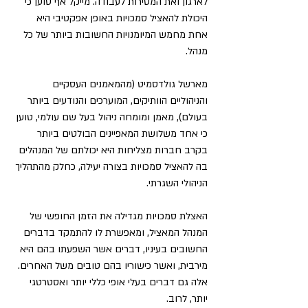
לארגון ואת המסירות לעבודה. מייקל אף טוען כי 
היכולת להאציל סמכויות באופן אפקטיבי היא 
אחת מחמש המיומנויות החשובות ביותר של כל 
מנהל.
מארשל גולדסמיט (מהמאמנים העסקיים 
והניהוליים הוותיקים, המוערכים והנודעים ביותר 
בעולם), מאמן ומומחה ניהול בעל שם עולמי, טוען 
כי אחד משלושת המאפיינים הבולטים ביותר 
בקרב חברות מצליחות היא יכולתם של המנהלים 
בה להאציל סמכויות בצורה יעילה, כחלק מהתהליך 
הניהולי השגרתי.
האצלת סמכויות מגדילה את הזמן החופשי של 
המנהל המאציל, ומאפשרת לו להתמקד בדברים 
החשובים בעיניו, דברים אשר השפעתו בהם היא 
מירבית, ואשר כישוריו בהם טובים משל האחרים. 
אלה גם דברים בעלי אופי כללי יותר ואסטרטגי 
יותר, לרוב.