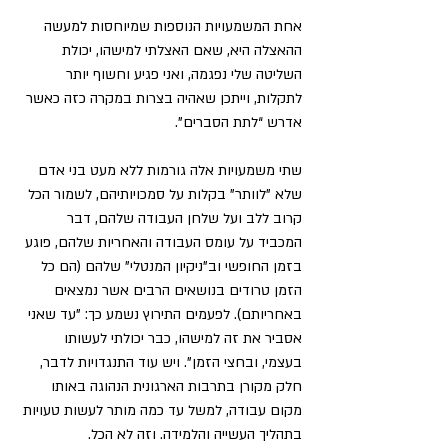
אחת המשמעויות הנוספות שמיוחסות למעשה 
ההאצלה היא, שאם האצלתי למישהו, יכולת 
השליטה שלי נפגמה, ואני פגיע וחשוף יותר 
לתקלות, וייתכן שאהיה בצרות במקרה כזה כאשר 
אדרש “לתת הסברים”.
שתי משמעויות אלה גורמות ללא מעט בני אדם 
שלא "לוותר" בקלות על סמכויותיהם, לשמור הכל 
קרוב ללב ועל שלחן העבודה שלהם, דבר 
המכביד על עומס העבודה והאחריות שלהם, פוגע 
בזמן החופשי וב"ניקיון המנטלי" שלהם (הם כל 
הזמן טרודים בנושאים הרבים אשר נמצאים 
באחריותם). לפעמים התירוץ נשמע כך: "עד שאני 
אסביר את זה למישהו, כבר יכולתי לעשותו 
בעצמי, ובחצי הזמן". ויש עוד התנגדויות לדבר, 
חלק מקורן בתרבות הארגונית הנהוגה באותו 
מקום עבודה, למשל עד כמה מותר לעשות טעויות 
בתהליך העשייה והלמידה. וזה לא הכל.