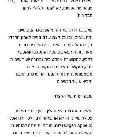
היא לוודא שכולם נמצאים "על אותו העמוד" (on 
the same page, לא "עמוד תליה”, למען 
הבהירות).
שלב בניית הקשר הוא מהשלבים הבסיסיים 
והחשובים, ובו כלול גם שלב בניית האמון ההדדי 
בין המנהל לעובד. האמון בין הצדדים חשוב 
מאוד, והוא תנאי בסיסי, לדעתי. כפי שאפשר 
להבין, לתקשורת אפקטיבית וברורה יש חשיבות 
רבה, ותקשורת איכותית מקצרת בצורה 
משמעותית את זמן ההבנה, ההיערכות, התכנון 
והביצוע של הכפיפים.
שבע רמות של האצלה
האצלת סמכויות היא תהליך ורצף, יותר מאשר 
פעולה של כן או לא או שחור ולבן. לפי יורגן אפלו 
(Jurgen Appelo) יזם, מנחה ומומחה למנהיגות 
והאצלת סמכויות הולנדי, אשר בין השאר פיתח 