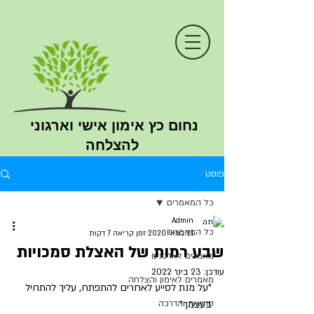
נחום כץ
אימון
אישי וארגוני
להצלחה
פוסט
כל המאמרים
Admin
כל המאמרים
21 במאי 2020
זמן קריאה 7 דקות
שבע רמות של האצלת סמכויות
מאמרים לארגונים
עודכן:
23 בינו׳ 2022
מאמרים לאימון והצלחה
"על מנת לסייע לאחרים להתפתח, עליך להתחיל 
בעצמך"
סדנאות והדרכה