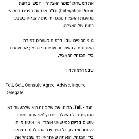
את המשחק "פוקר האצלה" - חפשו ברשת 
Delegation Poker) וכתב ארבעה ספרים בנושאי 
מנהיגות והאצלת סמכויות, ניתן להבחין בשבע 
רמות של האצלה.
גווני הביניים שבין הרמות קשורים למידת 
האוטונומיה והשליטה שניתנת למבצע או נשמרת 
בידי המנהל המאציל.
שבע הרמות הן:
Tell, Sell, Consult, Agree, Advise, Inquire, 
Delegate
 הגד - 
Tell
. מהותו של שלב זה היא שלמעשה לא 
מתקיימת כל האצלה, יש רק "אני אומר ואתם 
עושים בדיוק כפי שאני אומר". אין אוטונומיות 
לduro vמבצע, כל הפרטים וההחלטות נמצאים 
בידי המנהל, הוא זה שאחראי וזה שמנהל את 