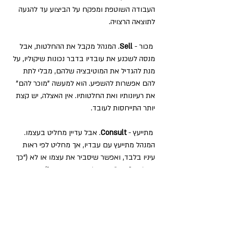
העבודה השוטפת ומפקח על הביצוע עד להגעה 
לתוצאה הרצויה.
 מכור - 
Sell
. המנהל מקבל את ההחלטות, אבל 
מנסה לשכנע את עובדיו בדבר נכונות שיקוליו, על 
מנת להגדיל את המוטיבציה שלהם, מבלי לתת 
להם אפשרות להשפיע. הוא למעשה "מוכר להם" 
את רעיונותיו ואת החלטותיו. אין האצלה, יש קצת 
יותר התייחסות לעובד.
 מתייעץ - 
Consult
. אבל עדיין מחליט בעצמו. 
המנהל מתייעץ עם עבדיו, אך מחליט לפי ראות 
עיניו בלבד, ואפשר שיסביר את עצמו או לא (“כך 
החלטתי", או “כך החלטתי משום ש...”). כאן יש 
כבר מעט יותר התחשבות בדעת העובדים, אבל 
לא מובטח שיקבלו את דעתם זו.
 הסכם - 
Agree
. זוהי הרמה הנמצאת באמצע 