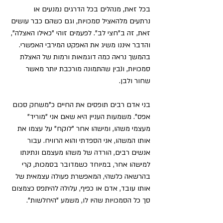
בכל זאת, מנהלים בכל הדרגים נמנעים או 
נרתעים מלהאציל סמכויות, וגם כשהם כבר עושים 
זאת, זה ב"חצי לב". לפעמים זוהי "כאילו האצלה", 
והדבר איננו משיג את האפקט המירבי האפשרי. 
בהמשך נראה כמה דוגמאות ורמות של האצלת 
סמכויות, ונבין שהתמונה מורכבת יותר מאשר 
שחור ולבן.
בני אדם רבים תופסים את החיים כ"משחק סכום 
אפס". משמעות העניין היא שאם אני "מוריד" 
מעצמי משהו, ומישהו אחר "לוקח" על עצמו את 
אותו המשהו, אני הספדתי והוא הרוויח. עבור 
אנשים רבים, הורדה של משהו מעצמם ונתינתו 
למישהו אחר, במיוחד כשמדובר בסמכות, קרי 
בהרשאה כלשהי, המאפשרת פעולה עצמאית של 
אותו עובד, אדם או כפיף, עלולה להיתפס כצמצום 
סך כל הסמכויות שהיו לו, משמע "היחלשות".