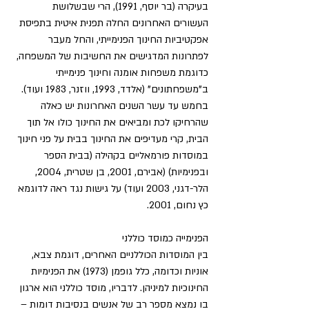
בעיקרה (בר יוסף, 1991), הרי שבשלושת 
העשורים האחרונים החלה תפנית איטית בתפיסת 
אפקטיביות החינוך הפנימייתי, והחל מעבר 
לפתרונות המדגישים את החשיבות של המשפחה, 
כדוגמת משפחות אומנה וחינוך פנימייתי 
ב"משפחתונים" (אלדד, 1993, ווזנר, 1983 ועוד). 
בחמש עד עשר השנים האחרונות יש כאלה 
שהרחיקו לכת ומביאים את החינוך כולו אל תוך 
הבית, קרי מעדיפים את החינוך בבית על פני חינוך 
במוסדות פורמאליים בקהילה (בבית הספר 
ובפנימיות) (אבירם, 2001, בן שטרית, 2004, 
הלר-דגני, 2003 ועוד) על גישות נגד ראה לדוגמא 
כץ נחום, 2001.
הפנימייה כמוסד כוללני
בין המוסדות הכוללניים האחרים, דוגמת צבא, 
אוניות וכדומה, כלל גופמן (1973) את הפנימיות 
החינוכיות למיניהן. לדבריו, מוסד כוללני הוא ארגון 
בו נמצא מספר רב של אנשים בנסיבות דומות – 