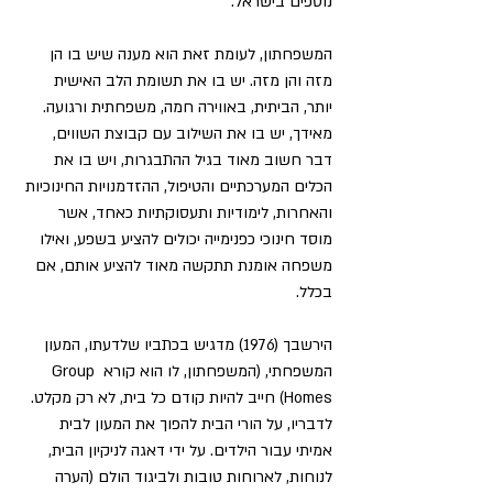
נוספים בישראל.
המשפחתון, לעומת זאת הוא מענה שיש בו הן 
מזה והן מזה. יש בו את תשומת הלב האישית 
יותר, הביתית, באווירה חמה, משפחתית ורגועה. 
מאידך, יש בו את השילוב עם קבוצת השווים, 
דבר חשוב מאוד בגיל ההתבגרות, ויש בו את 
הכלים המערכתיים והטיפול, ההזדמנויות החינוכיות 
והאחרות, לימודיות ותעסוקתיות כאחד, אשר 
מוסד חינוכי כפנימייה יכולים להציע בשפע, ואילו 
משפחה אומנת תתקשה מאוד להציע אותם, אם 
בכלל.
הירשבך (1976) מדגיש בכתביו שלדעתו, המעון 
המשפחתי, (המשפחתון, לו הוא קורא Group 
Homes) חייב להיות קודם כל בית, לא רק מקלט. 
לדבריו, על הורי הבית להפוך את המעון לבית 
אמיתי עבור הילדים. על ידי דאגה לניקיון הבית, 
לנוחות, לארוחות טובות ולביגוד הולם (הערה 