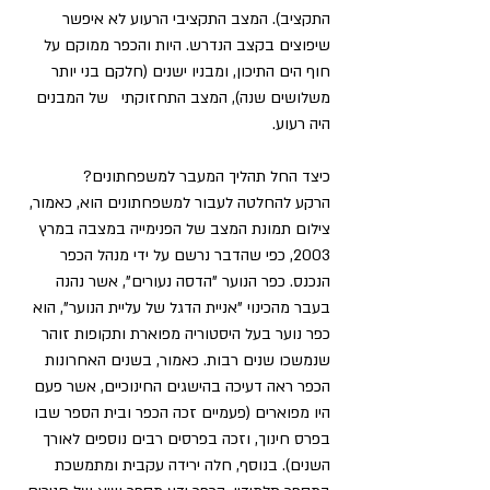
התקציב). המצב התקציבי הרעוע לא איפשר 
שיפוצים בקצב הנדרש. היות והכפר ממוקם על 
חוף הים התיכון, ומבניו ישנים (חלקם בני יותר 
משלושים שנה), המצב התחזוקתי   של המבנים 
היה רעוע.
כיצד החל תהליך המעבר למשפחתונים?
הרקע להחלטה לעבור למשפחתונים הוא, כאמור, 
צילום תמונת המצב של הפנימייה במצבה במרץ 
2003, כפי שהדבר נרשם על ידי מנהל הכפר 
הנכנס. כפר הנוער "הדסה נעורים", אשר נהנה 
בעבר מהכינוי "אניית הדגל של עליית הנוער", הוא 
כפר נוער בעל היסטוריה מפוארת ותקופות זוהר 
שנמשכו שנים רבות. כאמור, בשנים האחרונות 
הכפר ראה דעיכה בהישגים החינוכיים, אשר פעם 
היו מפוארים (פעמיים זכה הכפר ובית הספר שבו 
בפרס חינוך, וזכה בפרסים רבים נוספים לאורך 
השנים). בנוסף, חלה ירידה עקבית ומתמשכת 