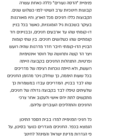
פנימיית "הדסה נעורים" כללה כאחת עשרה 
קבוצות חינוכיות ערב השינוי לפני כשלוש שנים. 
הקבוצות כללו חניכים מכל הארץ, והיו מאורגנות 
בעיקר בשכבות גיל הומוגניות, כאשר בכל בניין 
דו-קומתי שהו עד ארבעים חניכים, ובבניינים חד 
קומתיים שהו כשלושים חניכים. בין שתי קומות 
הבניין הדו-קומתי חיבר חדר מדרגות שהיה רועש 
ויצר הד קשה ותחושה של חוסר אינטימיות 
ופרטיות. התנהלות החניכים בקבוצה הייתה 
רועשת, ולא הייתה נוכחות רציפה של מדריכים 
בכל שעות היממה, כך שחלק ניכר מהזמן החניכים 
שהו לבד בבניין. המדריכים עבדו במשמרות כך 
שלעיתים טיפלו לבד בקבוצה גדולה של חניכים, 
מתקשים לתת יחס אישי ולעקוב אחר צרכי 
החניכים והתהליכים העוברים עליהם.
כל חניכי הפנימייה למדו בבית הספר התיכון 
הנמצא בכפר. החניכים מוגדרים כנוער בסיכון, על 
פי הגדרות מדינת ישראל והמינהל לחינוך 