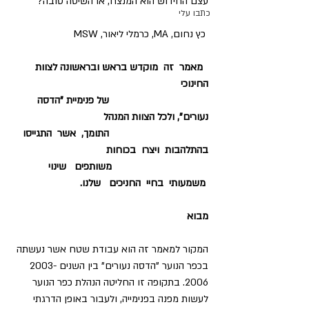
עצם החידוש הוא המנצח, או השיטה טובה?
כתבו עלי
 כץ נחום, MA, כרמלי ליאור, MSW
מאמר  זה  מוקדש בראש ובראשונה לצוות 
החינוכי
                                    של פנימיית "הדסה 
נעורים", ולכל הצוות המנהל
                                    התומך,  אשר  התגייסו  
בהתלהבות  ויצרו  בכוחות
                                   משותפים   שינוי 
 משמעותי  בחיי  החניכים   שלנו.
מבוא
המקור למאמר זה הוא עבודת שטח אשר נעשתה 
בכפר הנוער "הדסה נעורים" בין השנים 2003-
2006. בתקופה זו החליטה הנהלת כפר הנוער 
לעשות מפנה בפנימייה, ולעבור באופן הדרגתי 