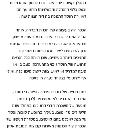
במהלך קשה ביותר אשר גרם להמון התמרמרות 
וכעס כלפי ההנהלה והבעלויות) תרמו אף הם 
לאווירת חוסר התנופה בה היה הצוות שרוי.
הכפר היה בעיצומה של תכנית הבראה, אותה 
הוביל המנהל הקודם אשר נפטר באופן מפתיע 
ופתאומי. נראה היה כי מדריכים חוששים, או יותר 
נכון לא נכונים ליצור מגע ועימות חינוכי עם 
החניכים היותר בעיתיים, שכן הייתה ככל הנראה 
תחושה של חוסר גיבוי מהמערכת, מצב בו אין 
סיבה למדריך או לאיש צוות ליטול סיכון כזה, ואולי 
אף "לחטוף" בגין זה גערה או נזיפה.
רמת החיים של חניכי הפנימייה הייתה די נמוכה, 
המבנים והחדרים לא מטופחים (לכך תרמה 
תופעה של השכרת חדרי החניכים במהלך שנת 
הלימודים מדי פעם, בעיקר בחופשת סוכות ופסח, 
על מנת לאכלס בהם קייטנים, במסגרת הניסיון של 
הכפר ליצור הכנסות מאירוח קבוצות, לטובת איזון 