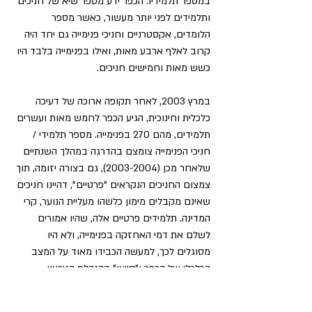
במספר תלמידיו. הכפר ידע מספר שיא של חניכים 
ותלמידים לפני יותר מעשור, כאשר מספר 
הלומדים, אקסטרניים וחניכי פנימייה גם יחד היה 
קרוב לאלף ארבע מאות, ואילו בפנימייה בלבד היו 
כשש מאות וחמישים חניכים.
במרץ 2003, לאחר תקופה ארוכה של דעיכה 
כלכלית וחינוכית, הגיע הכפר לחמש מאות ועשרים 
תלמידים, מהם 270 בפנימייה. מספר תלמידי / 
חניכי הפנימייה צומצם בהדרגה במהלך השנתיים 
שלאחר מכן (2003-2004), גם בצורה יזומה, תוך 
צמצום החניכים הנקראים "פרטיים", דהיינו חניכים 
שאינם מקבלים מימון כלשהו מעליית הנוער, קרי 
המדינה. תלמידים פרטיים אלה, שהיו אמורים 
לשלם את דמי האחזקה בפנימייה, ולא היו 
מסוגלים לכך, למעשה הכבידו מאוד על המצב 
הכלכלי של הכפר ו"סייעו" בהגדלת הגירעון 
התקציבי. במהלך שלוש השנים האחרונות צומצם 
מספרם של אלה עד מאוד, ונמצאו פתרונות 