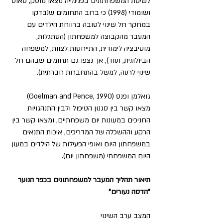
לשיטת המשפחתונים בפנימייה מצאו מוסק, טאוס 
ושומודי (1998) כי ברוב התחומים שנבדקו 
במחקר חל שינוי לטובה ברווחת הילדים עם 
המעבר מהקבוצה למשפחתון (הסתגלות, 
מוטיבציה לימודית, התייחסות לצוות, למשפחה 
הביולוגית, ועוד), אך נצפו גם תחומים שבהם חל 
שינוי לרעה, למשל בהתחברות חברתית).
גואלמן ופנס (Goelman and Pence, 1990) 
מצאו קשר בין סגנון הטיפול ולבין התנהגויות 
החניכים במעונות יום משפחתיים, ומצאו קשר בין 
הרקע וההשכלה של המדריכים, איכות התנאים 
במשפחתון היום ואופי הפעילות של הילדים במעון 
היום המשפחתי (משפחתון יום).
תיאור תהליך המעבר למשפחתונים בכפר הנוער 
"הדסה נעורים"
המצב ערב השינוי