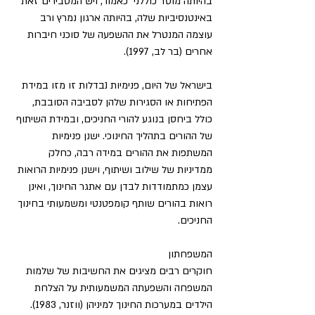
בהיותה מוסד כוללני  כאמור, ויש המסבירים זאת 
באינטנסיביות שלה, בהיותה ארגון נמרץ ורב 
עוצמה המנטרל את ההשפעה של סוכני חיברות 
אחרים (בר לב, 1997).
בישראל של היום, פנימיות נבדלות זו מזו במידת 
הפתיחות או הסגירות שלהן לסביבה הסובבת, 
כולל ביחסן בנוגע להורי החניכים, ובמידת השיתוף 
של ההורים בתהליך החינוכי. ישנן פנימיות 
המשתפות את ההורים במידה רבה, כחלק 
ממדיניות של שילוב ושיתוף, וישנן פנימיות הרואות 
עצמן כמתמודדות לבדן עם אתגר החינוך, ואינן 
רואות בהורים שותף קומפטנטי ומשמעותי בחינוך 
החניכים.
המשפחתון
חוקרים רבים מציגים את החשיבות של שלמות 
המשפחה והשפעתה המשמעותית על הצלחת 
הילדים במערכות החינוך למיניהן (ווזנר, 1983). 