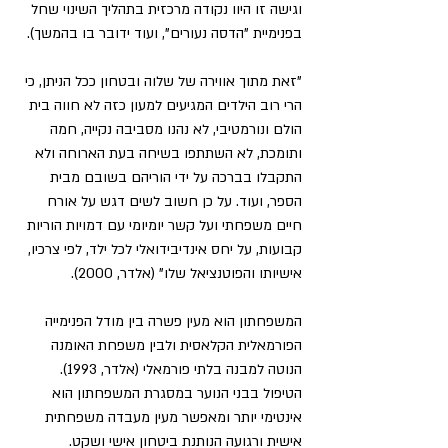
וגישה זו היוו נקודה מרכזית בתהליך השינוי שחל 
בפנימיית "הדסה נעורים", ועוד ידובר בו בהמשך).
"זאת מתוך אווירה של שלוה ובטחון ככל הניתן, כי 
הרי רוב הילדים המגיעים למעון כזה לא חווה בית 
הולם ונורמטיבי, לא נהנו מסביבה נקייה, חמה 
ותומכת, לא השתתפו בשיחה בעת הארוחה ולא 
התקבלו בברכה על ידי הוריהם בשובם מבית 
הספר, ועוד. על כן חשוב לשים דגש על אורח 
חיים משפחתי ועל קשר יומיומי עם דמויות הוריות 
קבועות, על יחס אינדיבידואלי לכל ילד, לפי צרכיו, 
אישיותו והפוטנציאל שלו" (אלדר, 2000).
המשפחתון הוא מעין פשרה בין מודל הפנימייה 
הפורמאלית הקלאסית ולבין משפחת האומנה 
הנוטה למבנה בלתי פורמאלי (אלדר, 1993). 
הטיפול בבני הנוער במסגרת המשפחתון הוא 
אינטימי יותר ומאפשר מעין מעבדה משפחתית 
אישית ורגועה הנותנת ביטחון אישי ושקט.