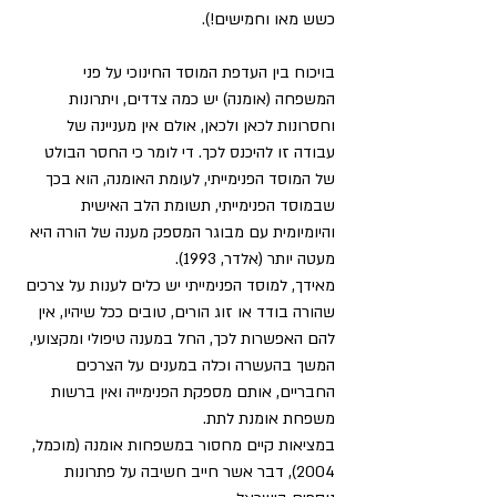
כשש מאו וחמישים!).
בויכוח בין העדפת המוסד החינוכי על פני 
המשפחה (אומנה) יש כמה צדדים, ויתרונות 
וחסרונות לכאן ולכאן, אולם אין מעניינה של 
עבודה זו להיכנס לכך. די לומר כי החסר הבולט 
של המוסד הפנימייתי, לעומת האומנה, הוא בכך 
שבמוסד הפנימייתי, תשומת הלב האישית 
והיומיומית עם מבוגר המספק מענה של הורה היא 
מעטה יותר (אלדר, 1993).
מאידך, למוסד הפנימייתי יש כלים לענות על צרכים 
שהורה בודד או זוג הורים, טובים ככל שיהיו, אין 
להם האפשרות לכך, החל במענה טיפולי ומקצועי, 
המשך בהעשרה וכלה במענים על הצרכים 
החבריים, אותם מספקת הפנימייה ואין ברשות 
משפחת אומנת לתת.
במציאות קיים מחסור במשפחות אומנה (מוכמל, 
2004), דבר אשר חייב חשיבה על פתרונות 