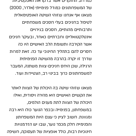
כמו רוב החוקרים אשר בדקו את האפקטיביות 
של המשפחתונים כמודל פנימייתי (אלדר, 2000) 
מצאנו אף אנחנו שזוהי השיטה האופטימאלית 
לטיפול בחניכים בעלי חסכים משפחתיים 
ותרבותיים מהותיים, חסכים בגירויים 
אינטלקטואליים וחברתיים כאחד, ובעיקר חניכים 
אשר הקירבה ותשומת הלב האישיים היו כה 
חסרים להם בתהליך החינוכי עד כה. זאת למרות 
שדרך זו יקרה בהרבה מהשיטה הפנימיתית 
הרגילה, שכן היחס חניכים-צוות משתנה, המעבר 
למשפחתונים כרוך בבינוי רב, הצטיידות ועוד.
מצאנו שזוהי שיטה בה היכולת של הצוות לאתר 
את הקשיים האישיים היא מהירה ויסודית, ואילו 
היכולת של הצוות לתת מענים הולמים, 
במשפחתון, בפנימייה ובכפר הנוער כולו היא רבה 
ומגוונת. חשוב לציין כי עצם היות המשפחתון 
והפנימייה חלק מכפר נוער, שבו יש הזדמנויות 
חינוכיות רבות, כולל אופציות של תעסוקה, חשיפה 