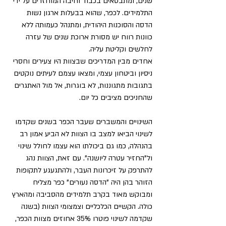
שנים, ומתבטאים בכבוד וחיבה המוחזרים על ידי 
התלמידים. לכפר, שהוא בבעלות ארגון נשות 
הדסה והסוכנות היהודית, ומתנהל כעמותה ללא 
כוונות רווח יש מסורת ארוכת שנים של עזרה 
לחלשים וקליטת עליה.
אחדים מבין המדריכים שבצוות היו צעירים וחסרי 
ניסיון וביטחון עצמי, ומצאו עצמם לעיתים נוקטים 
בתגובות מתגוננות, לא בוגרות, אל מול האתגרים 
שהחניכים מציבים כל יום.
השינויים והמשברים שעבר הכפר בשנים שקדמו 
לשינוי הביאו למצב בו הצוות לא הביע אמון רב 
בהנהלה, כמו גם ביכולתו הוא עצמו לחולל שינוי 
ול"החזיר עטרה ליושנה". עם זאת, הצוות נהג 
להתרפק על זיכרונות העבר, ולהתגעגע לתקופות 
הזוהר בהן היה "הדסה נעורים" כפר מצליח 
ומבוקש מאוד בקרב תלמידים מהסביבה ומהארץ 
כולה. הקשיים הכלכליים וצמצומי הצוות (בשנה 
שקדמה לשינוי פוטרו 35% אחוזים מצוות הכפר, 