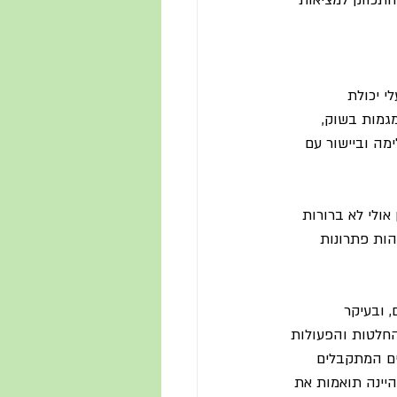
ות להישאר ערניים וזריזים (במובן agile) ובעלי יכולת 
מגמות בשוק, 
מה וביישור עם 
ולי לא ברורות 
הות פתרונות 
 ובעיקר 
life or bus) ומנחה את קבלת ההחלטות והפעולות 
ים המתקבלים 
ינה תואמות את 