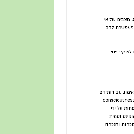
ט מצבים של אי 
 ומאפשרת להם 
אמץ שינוי, 
ימון. עבודותיהם 
של מייקל בראון וג'ון ויטמור מדגישות את חשיבותן של המודעות והתודעה (consciousness and awareness – 
ות על ידי 
relatio) המודגשת על ידי הוקינס וסמית 
כחות והנכחה 