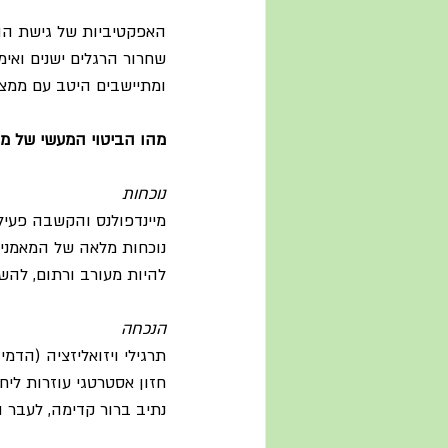
האפקטיביות של גישת ההנ
שחרור הרגלים ישנים ואימו
ומתיישבים היטב עם ממצאי
מהו הביטוי המעשי של מו
נוכחות
מיינדפולנס והקשבה פעיל
נוכחות מלאה של המאמנים
להיות מעורב ורתום, להש
הנכחה
תרגילי ויזואליזציה (הדמי
חזון אסטרטגי עוזרות לי
נתיב ברור קדימה, לעבר ה