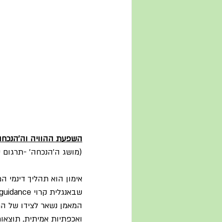
השפעת ההוויה וה'הנכחה' (presencing) באימון: מסגרת אפשרית להתפתחות יעילה ש
(מושג ה'הנכחה' -תרגום 
אימון הוא תהליך דינמי 
המאמן נשאר לצידו של המ
ואכפתיות אמיתית, תוצאות