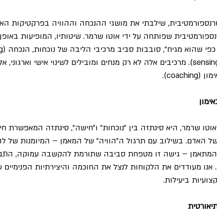
נספורמטיבית, שילבתי את מושגי ההנכחה וההוויה בפרקטיקות האימו
פורמטיבית שפותחה על ידי אוטו שרמר. שיטותיו, המופיעות באופן 
העתיד האפשרי וחישה (sensing). מרכיבים אלה לא רק מנחים ומובילים לשינוי אישי וארג
coach).
ימון
טו שרמר, היא סינתזה בין "נוכחות" ו"חישה", סינתזה המאפשרת חי
של האדם. בשילוב עם תרגול ה"הוויה" של המאמן – המיומנות של לה
 המתאמן – גישה זו מטפחת סביבה שתורמת להקשבה עמוקה, התבונ
 אנו מעודדים את הלקוחות לנצל את החוכמה והיצירתיות הפנימיים של
צועיות ביעילות.
יאורטית