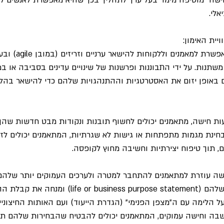
לי.
יית האימון:
: חישה מאפשרת למאמנים וללקוח
שתנות. על ידי התבוננות ופרשנות של שינויים עדינים בסביבה או ב
 באופן יזום את האסטרטגיות וההתנהגויות שלהם כדי להישאר בהלי
ות חישה, מתאמנים יכולים לחשוף תובנות ונקודות מבט חדשות שהן א
 בחינת מגמות מתפתחות או גישות לא שגרתיות, המתאמנים יכולים לז
, תוך טיפוח יצירתיות וחשיבה מחוץ לקופסה.
ישה עוזרת למתאמנים להתחבר למטרה ולערכים העמוקים יותר שלהם,
לתחושת והגדרת הייעוד שלהם (iness purpose statement
ל הלימה עם ה"מצפן הפנימי" (הגדרת הייעוד) ועם האותות החיצוני
ה וחישה עמוקים, המתאמנים יכולים להבטיח שהבחירות שלהם תהי