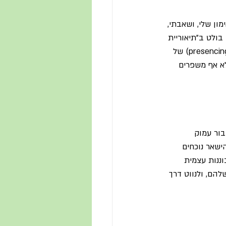
ן שלי, ושאבתי, 
בולט ב"תיאוריית 
 - להוביל מן העתיד כפי שהוא מגיח", סובבות סביב מרכיבי הליבה של נוכחות, הנכחה (presencing) של 
וני, אלא אף משפרים 
בור עמוק 
ישאר נוכחים 
נות עצמית 
הם, ולנווט דרך 