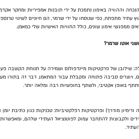
כחה וההוויה באימון נתמכת על ידי תובנות אמפיריות ומחקר אקדמי
ץ עתיד מתפתח, כפי שנוסחו על ידי שרמר, הם חיוניים לשינוי טרנספו
ם ממפגשי אימון שונים, כולל החוויות האישיות שלי כמאמן.
שגי אוטו שרמר?
ה: שילובן של פרקטיקות מיינדפולנס ושמירה על תנוחת הקשבה פעי
, ויוצרים סביבה פתוחה ומקבלת עבור המתאמן. דבר זה בתורו מע
תתף באופן אקטיבי, ולשתף בחופשיות רבה ומלאה יותר.
ה ודימיון מודרך) ופרקטיקות רפלקטיביות: טכניקות כגון כתיבת יומן ו
חידים ולקבוצות להתחבר עמוק לפוטנציאל העתידי שלהם, ומאפשרות 
עתיד.