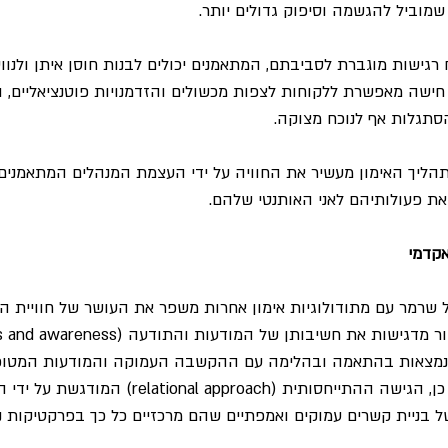
שמוביל להגשמה וסיפוק גדולים יותר.
ח רגישות מוגברת לסביבתם, המתאמנים יכולים לבנות חוסן איתן ולנוו
. חישה מאפשרת ללקוחות לצפות מכשולים והזדמנויות פוטנציאליים,
הסתגלות אף לנוכח מצוקה.
הליך האימון מעשיר את החוויה על ידי העצמת המנהלים המתאמנים ל
את פעולותיהם לאני האותנטי שלהם.
קדמי
 שרמר עם מתודולוגיות אימון אחרות משפר את העושר של חוויית הא
ר נמצאות בהתאמה ובהלימה עם ההקשבה העמוקה והמודעות המטופח
תהליכך ההנכחה. יתר על כן, הגישה ההתייחסותית (nal approach
ניית קשרים עמוקים ואמפתיים שהם מרכזיים כל כך בפרקטיקות נו