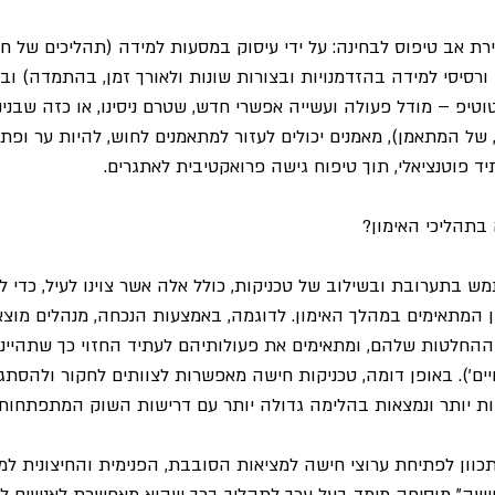
רת אב טיפוס לבחינה: על ידי עיסוק במסעות למידה (תהליכים של חשי
רסיסי למידה בהזדמנויות ובצורות שונות ולאורך זמן, בהתמדה) ובני
טיפ – מודל פעולה ועשייה אפשרי חדש, שטרם ניסינו, או כזה שבני
של המתאמן), מאמנים יכולים לעזור למתאמנים לחוש, להיות ער ופת
 פוטנציאלי, תוך טיפוח גישה פרואקטיבית לאתגרים.
בתהליכי האימון?
ש בתערובת ובשילוב של טכניקות, כולל אלה אשר צוינו לעיל, כדי ל
 המתאימים במהלך האימון. לדוגמה, באמצעות הנכחה, מנהלים מוצאי
ההחלטות שלהם, ומתאימים את פעולותיהם לעתיד החזוי כך שתהיינ
ים'). באופן דומה, טכניקות חישה מאפשרות לצוותים לחקור ולהסתג
ת יותר ונמצאות בהלימה גדולה יותר עם דרישות השוק המתפתחות.
מתכוון לפתיחת ערוצי חישה למציאות הסובבת, הפנימית והחיצונית ל
"חישה" מוסיפה מימד בעל ערך לתהליך בכך שהיא מאפשרת לאנשים לה