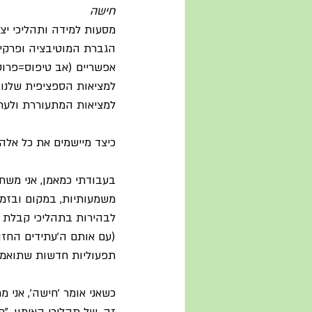
חישה
מסעות למידה ותהליכי יצי
הגברת המוטיבציה ופרקי ו
אפשריים (אב טיפוס=פרוטו
למציאות הספציפית שלנו, 
למציאות המתעוררת ולעתיד
כיצד מיישמים את כל אלה 
בעבודתי כמאמן, אני משתמ
משמעותיות, במקום ובזמן
לבהירות בתהליכי קבלת 
(עם אותם ה'עתידים החזוי
תפעוליות חדשות שתואמו
כשאני אומר 'חישה', אני 
זה, של תהליכי האימון, 