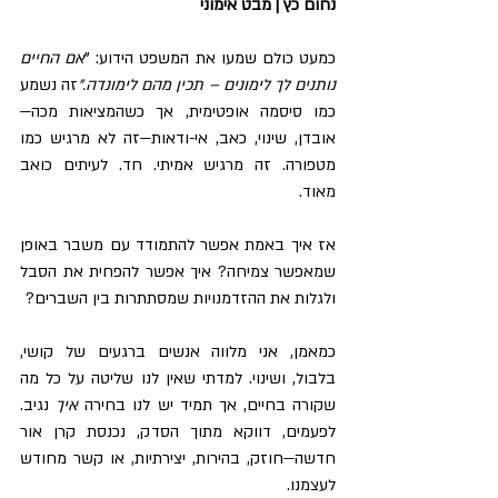
נחום כץ | מבט אימוני
כמעט כולם שמעו את המשפט הידוע: "
אם החיים 
נותנים לך לימונים – תכין מהם לימונדה."
זה נשמע 
כמו סיסמה אופטימית, אך כשהמציאות מכה—
אובדן, שינוי, כאב, אי-ודאות—זה לא מרגיש כמו 
מטפורה. זה מרגיש אמיתי. חד. לעיתים כואב 
מאוד.
אז איך באמת אפשר להתמודד עם משבר באופן 
שמאפשר צמיחה? איך אפשר להפחית את הסבל 
ולגלות את ההזדמנויות שמסתתרות בין השברים?
כמאמן, אני מלווה אנשים ברגעים של קושי, 
בלבול, ושינוי. למדתי שאין לנו שליטה על כל מה 
שקורה בחיים, אך תמיד יש לנו בחירה 
איך
 נגיב. 
לפעמים, דווקא מתוך הסדק, נכנסת קרן אור 
חדשה—חוזק, בהירות, יצירתיות, או קשר מחודש 
לעצמנו.