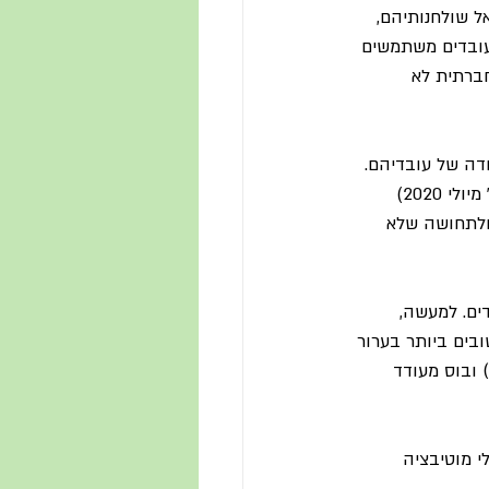
אל שולחנותיהם, 
עובדים קשה ומייצרים. לא שזה היה בהכרח נכון – מסתבר כי 77% מהעובדים משתמשים 
שומי מדיה חברתית לא 
דה של עובדיהם. 
” מיולי 2020) 
ולתחושה שלא 
ים. למעשה, 
בים ביותר בערור 
המוטיבציה בקרב עובדים הם: איזון טוב בין עבודה לחיים (21%), מוטיבציה של עמיתים (20%) ובוס מעודד 
 מוטיבציה 