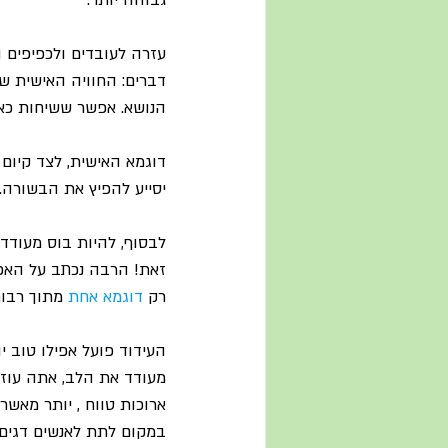
גבוהה יותר.
עזרה לעובדים ולכפיפים הי
דברים: החוויה האישית של
הנושא. אפשר ששיחות כאל
דוגמא האישית, לצד קיום
יסייע להפיץ את הבשורה. ו
לבסוף, להיות בוס מעודד 
זאת! הרבה נכתב על האפק
רק 
דוגמא אחת
 מתוך רבות
העידוד פועל אפילו טוב 
מעודד את הלב, אתה עוזר ל
ארוכות טווח , יותר מאשר
במקום לתת לאנשים דגים".