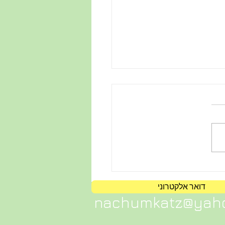
דד עם הדאגה - מכתב
 לפני ניתוח בנו הפעוט
דואר אלקטרוני
nachumkatz@yah