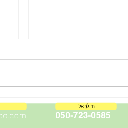
כשהכל הוא דבש או פרחים
להתמו
למתאמן
חייג/י אלי
oo.com
050-723-0585