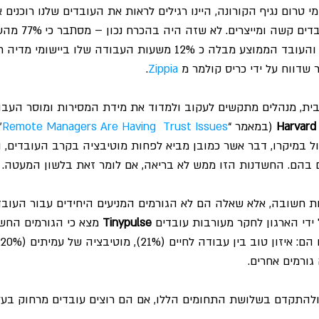
י טרום נגיף הקורונה, היינו רגילים לראות את העובדים שלנו רוכנים 
וחושבים לעצמנו שהם 
במדיה חברתית בעבודה, והעובד הממוצע מבלה כ 12% משעות העבודה שלו ביי
 שדווח על ידי כריס קולמר מ 
Zippia
.
בית, מנהלים מתקשים לעקוב ולמדוד את מידת המסירות ומוסר העבו
Harvard
(במאמר “
Remote Managers Are Having  Trust Issues
ול במיקרו, דבר אשר כמובן מביא לפחות מוטיבציה בקרב העובדים, 
ם בהם. החשדנות הזו ממש לא בריאה, אם לומר זאת בלשון המעטה.
חשובה, אלא שאלה הם לא הגורמים המניעים היחידים עבור העובד
 ידי הארגון לחקר מעורבות עובדים 
Tinypulse
 מצא כי הגורמים החשו
להתקדם בשלושת התחומים הללו, אם הם רוצים עובדים מרחוק בעלי